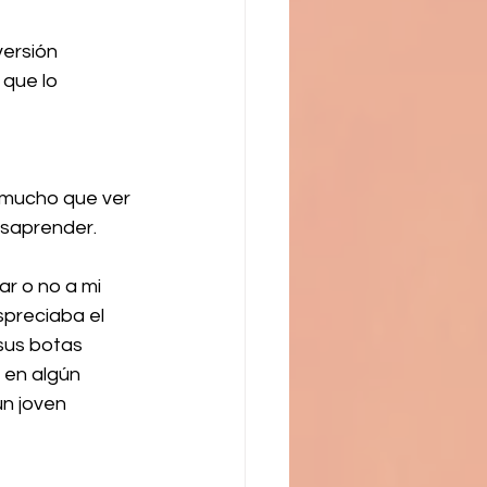
ersión 
que lo 
 mucho que ver 
esaprender.
r o no a mi 
spreciaba el 
sus botas 
 en algún 
n joven 