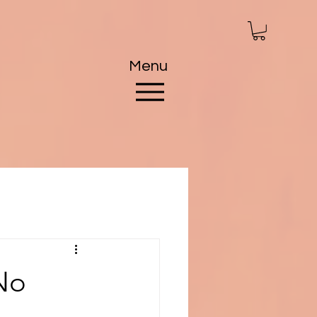
Menu
No