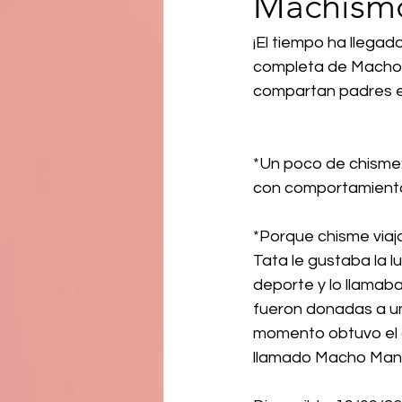
Machism
¡El tiempo ha llega
completa de Macho N
compartan padres e 
*Un poco de chisme:
con comportamiento
*Porque chisme viaja
Tata le gustaba la l
deporte y lo llamaba
fueron donadas a un
momento obtuvo el ap
llamado Macho Manu